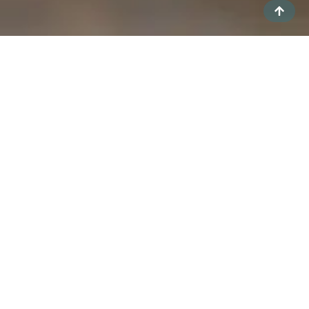
LA BASE INVISIBLE QUE LO HACE TODO
POSIBLE
Un evento inolvidable no se improvisa: se construye, se
siente y se vive. Y detrás de cada momento perfecto,
hay una base invisible que lo hace todo posible: el
mobiliario, el menaje y el equipamiento. Son los
elementos que marcan confort, definen la fluidez del
evento y convierten cada espacio en un escenario
donde todo encaja.
Nos encargamos de la búsqueda, selección y
coordinación de cada elemento, cuidando tanto la
estética como la funcionalidad, para crear espacios
equilibrados, cómodos y con identidad propia.
SELECCIÓN
CUIDADA,
SOLUCIONES A
MEDIDA
Cada mesa, silla, vajilla o
estructura tiene un papel
que va más allá de lo
funcional: crea