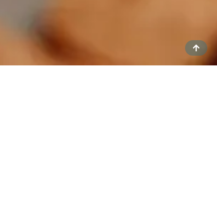
LA MESA COMO PUNTO DE ENCUENTRO
Creemos que la mesa es mucho más que un
lugar donde comer: es un espacio para
conectar, compartir y crear recuerdos. Es el
instante en el que los invitados se detienen,
comparten, conversan y disfrutan. Cada
bocado forma parte de la historia de vuestro
evento, y cada detalle culinario puede
emocionar tanto como la decoración o la
música.
Trabajamos con chefs, caterings y
proveedores cuidadosamente seleccionados,
que comparten nuestra visión de una cocina
honesta, cuidada y adaptada a cada ocasión.