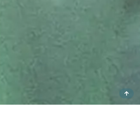
LA ENERGÍA QUE TRANSFORMA UN EVENTO
EN UNA EXPERIENCIA
La animación no es solo entretenimiento: es la chispa
que transforma un evento en una experiencia viva,
memorable y llena de emociones compartidas. Es el
momento en que los invitados ríen, bailan, se